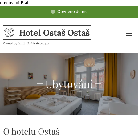
ubytovani Praha
Otevřeno denně
Hotel Ostaš Ostaš
Owned by family Průša since 1921
Ubytování
O hotelu Ostaš