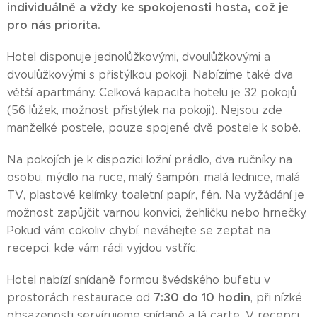
individuálně a vždy ke spokojenosti hosta, což je
pro nás priorita.
Hotel disponuje jednolůžkovými, dvoulůžkovými a
dvoulůžkovými s přistýlkou pokoji. Nabízíme také dva
větší apartmány. Celková kapacita hotelu je 32 pokojů
(56 lůžek, možnost přistýlek na pokoji). Nejsou zde
manželké postele, pouze spojené dvě postele k sobě.
Na pokojích je k dispozici ložní prádlo, dva ručníky na
osobu, mýdlo na ruce, malý šampón, malá lednice, malá
TV, plastové kelímky, toaletní papír, fén. Na vyžádání je
možnost zapůjčit varnou konvici, žehličku nebo hrnečky.
Pokud vám cokoliv chybí, neváhejte se zeptat na
recepci, kde vám rádi vyjdou vstříc.
Hotel nabízí snídaně formou švédského bufetu v
7:30
do 10 hodin
prostorách restaurace od
, při nízké
obsazenosti servírujeme snídaně a lá carte. V recepci