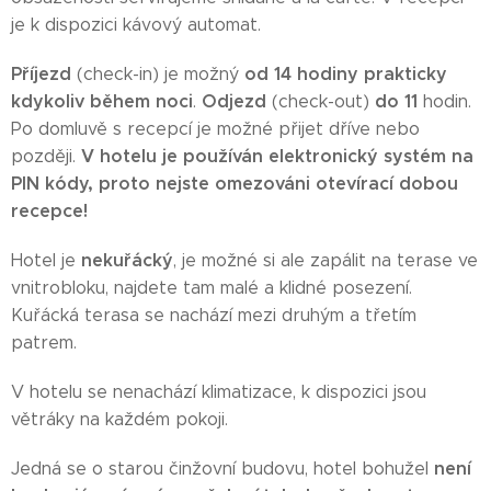
je k dispozici kávový automat.
Příjezd
od 14 hodiny prakticky
(check-in) je možný
kdykoliv během noci
Odjezd
do 11
.
(check-out)
hodin.
Po domluvě s recepcí je možné přijet dříve nebo
V hotelu je používán elektronický systém na
později.
PIN kódy, proto nejste omezováni otevírací dobou
recepce!
nekuřácký
Hotel je
, je možné si ale zapálit na terase ve
vnitrobloku, najdete tam malé a klidné posezení.
Kuřácká terasa se nachází mezi druhým a třetím
patrem.
V hotelu se nenachází klimatizace, k dispozici jsou
větráky na každém pokoji.
není
Jedná se o starou činžovní budovu, hotel bohužel