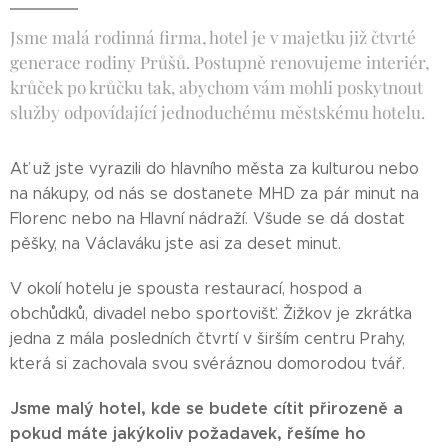
Jsme malá rodinná firma, hotel je v majetku již čtvrté
generace rodiny Průšů. Postupně renovujeme interiér,
krůček po krůčku tak, abychom vám mohli poskytnout
služby odpovídající jednoduchému městskému hotelu.
Ať už jste vyrazili do hlavního města za kulturou nebo
na nákupy, od nás se dostanete MHD za pár minut na
Florenc nebo na Hlavní nádraží. Všude se dá dostat
pěšky, na Václaváku jste asi za deset minut.
V okolí hotelu je spousta restaurací, hospod a
obchůdků, divadel nebo sportovišť. Žižkov je zkrátka
jedna z mála posledních čtvrtí v širším centru Prahy,
která si zachovala svou svéráznou domorodou tvář.
Jsme malý hotel, kde se budete cítit přirozeně a
pokud máte jakýkoliv požadavek, řešíme ho